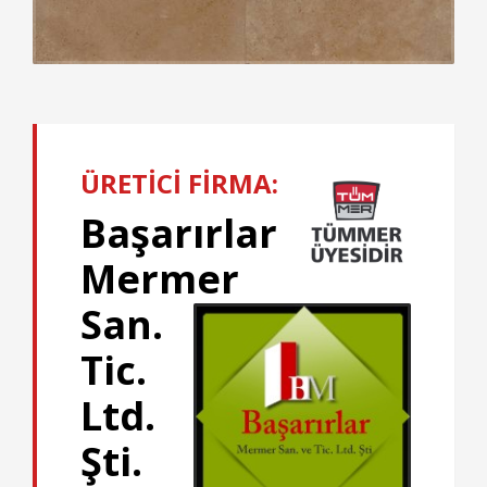
ÜRETİCİ FİRMA:
Başarırlar
Mermer
San.
Tic.
Ltd.
Şti.