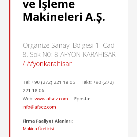
ve İşleme
Makineleri A.Ş.
Organize Sanayi Bölgesi 1. Cad
8. Sok N0: 8 AFYON-KARAHISAR
/ Afyonkarahisar
Tel:
+90 (272) 221 18 05
Faks:
+90 (272)
221 18 06
Web:
www.afsez.com
Eposta:
info@afsez.com
Firma Faaliyet Alanları:
Makina Üreticisi