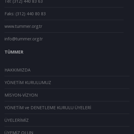
Tel: (312) 440 83 63
Faks: (312) 440 80 83
www.tummer.org.tr
info@tummer.org.tr
TÜMMER
HAKKIMIZDA
YÖNETİM KURULUMUZ
MİSYON-VİZYON
YÖNETİM ve DENETLEME KURULU ÜYELERİ
ÜYELERİMİZ
ÜYEMİZ OLUN