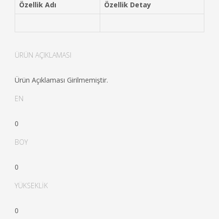
Özellik Adı
Özellik Detay
ÜRÜN AÇIKLAMASI
Ürün Açıklaması Girilmemiştir.
EN
0
BOY
0
YÜKSEKLİK
0