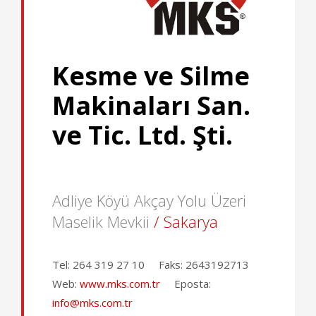
Kesme ve Silme
Makinaları San.
ve Tic. Ltd. Şti.
Adliye Köyü Akçay Yolu Üzeri
Maselik Mevkii
/ Sakarya
Tel:
264 319 27 10
Faks:
2643192713
Web:
www.mks.com.tr
Eposta:
info@mks.com.tr