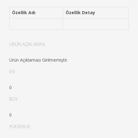
Özellik Adı
Özellik Detay
ÜRÜN AÇIKLAMASI
Ürün Açıklaması Girilmemiştir.
EN
0
BOY
0
YÜKSEKLİK