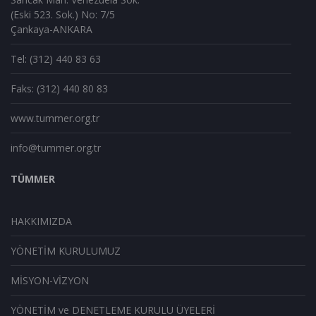
(Eski 523. Sok.) No: 7/5
Çankaya-ANKARA
Tel: (312) 440 83 63
Faks: (312) 440 80 83
www.tummer.org.tr
info@tummer.org.tr
TÜMMER
HAKKIMIZDA
YÖNETİM KURULUMUZ
MİSYON-VİZYON
YÖNETİM ve DENETLEME KURULU ÜYELERİ