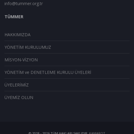
info@tummer.org.tr
TÜMMER
HAKKIMIZDA
YÖNETİM KURULUMUZ
MİSYON-VİZYON
YÖNETİM ve DENETLEME KURULU ÜYELERİ
ÜYELERİMİZ
ÜYEMİZ OLUN
© 2018 -
2026
TÜM HAKLARI SAKLIDIR.
KAMAROT