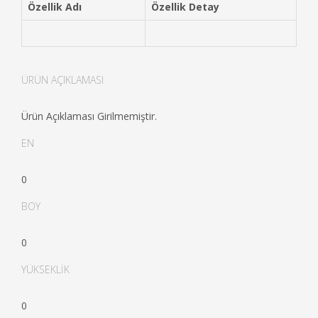
Özellik Adı
Özellik Detay
ÜRÜN AÇIKLAMASI
Ürün Açıklaması Girilmemiştir.
EN
0
BOY
0
YÜKSEKLİK
0