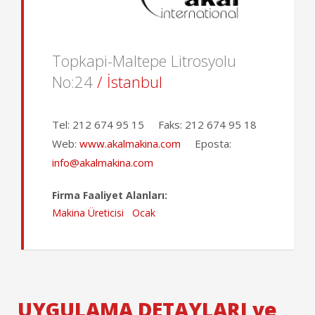
Topkapi-Maltepe Litrosyolu
No:24
/ İstanbul
Tel:
212 674 95 15
Faks:
212 674 95 18
Web:
www.akalmakina.com
Eposta:
info@akalmakina.com
Firma Faaliyet Alanları:
Makina Üreticisi
Ocak
UYGULAMA DETAYLARI ve