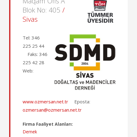
Maqam Ofis A
Blok No: 405
/
Sivas
Tel:
346
225 25 44
Faks:
346
225 42 28
Web:
www.ozmersan.net.tr
Eposta:
ozmersan@ozmersan.net.tr
Firma Faaliyet Alanları:
Dernek