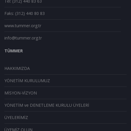
Tel: (312) 440 83 63
Faks: (312) 440 80 83
www.tummer.org.tr
info@tummer.org.tr
TÜMMER
HAKKIMIZDA
YÖNETİM KURULUMUZ
MİSYON-VİZYON
YÖNETİM ve DENETLEME KURULU ÜYELERİ
ÜYELERİMİZ
ÜYEMİZ OLUN