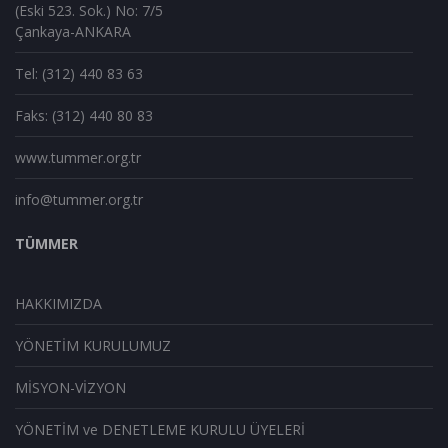
(Eski 523. Sok.) No: 7/5
Çankaya-ANKARA
Tel: (312) 440 83 63
Faks: (312) 440 80 83
www.tummer.org.tr
info@tummer.org.tr
TÜMMER
HAKKIMIZDA
YÖNETİM KURULUMUZ
MİSYON-VİZYON
YÖNETİM ve DENETLEME KURULU ÜYELERİ