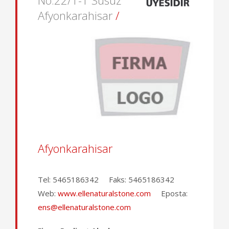
No:22/1-1 Susuz
Afyonkarahisar
/
Afyonkarahisar
Tel:
5465186342
Faks:
5465186342
Web:
www.ellenaturalstone.com
Eposta:
ens@ellenaturalstone.com