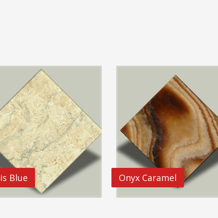
is Blue
Onyx Caramel