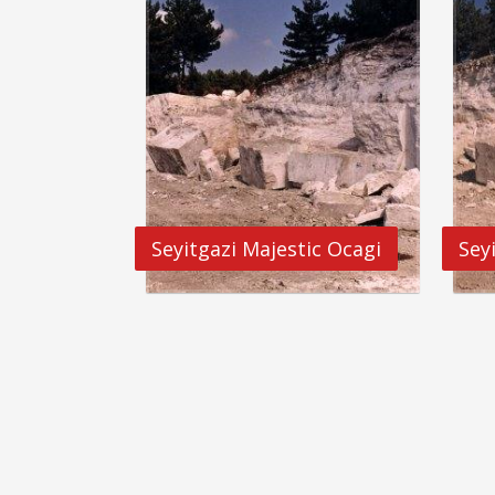
Seyitgazi Majestic Ocagi
Sey