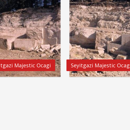
itgazi Majestic Ocagi
Seyitgazi Majestic Ocag