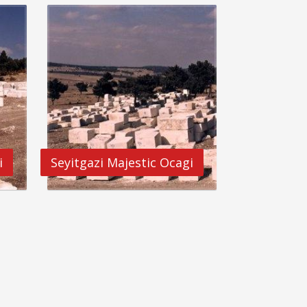
i
Seyitgazi Majestic Ocagi