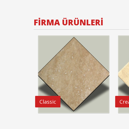
FİRMA ÜRÜNLERİ
Classic
Cre