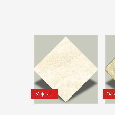
Majestik
Oas