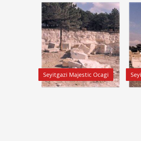
Seyitgazi Majestic Ocagi
Sey