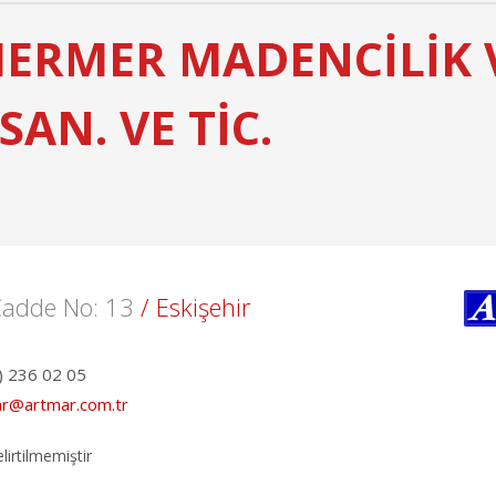
MERMER MADENCİLİK
SAN. VE TİC.
Cadde No: 13
/ Eskişehir
) 236 02 05
r@artmar.com.tr
lirtilmemiştir