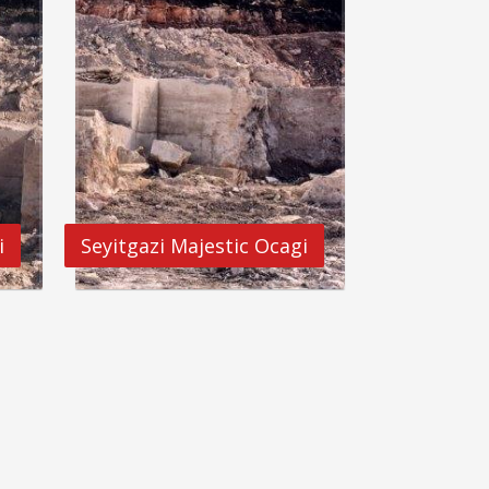
i
Seyitgazi Majestic Ocagi