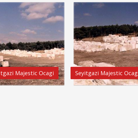
itgazi Majestic Ocagi
Seyitgazi Majestic Ocag