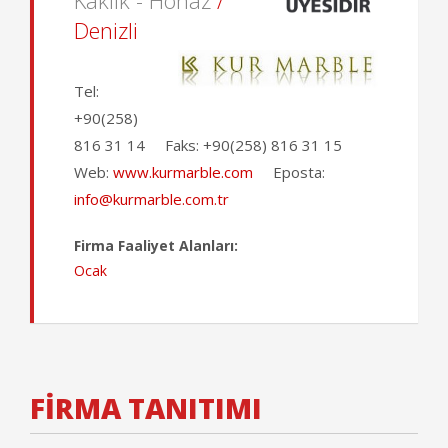
Kaklik - Honaz
/
Denizli
Tel:
+90(258)
816 31 14
Faks:
+90(258) 816 31 15
Web:
www.kurmarble.com
Eposta:
info@kurmarble.com.tr
Firma Faaliyet Alanları:
Ocak
FİRMA TANITIMI