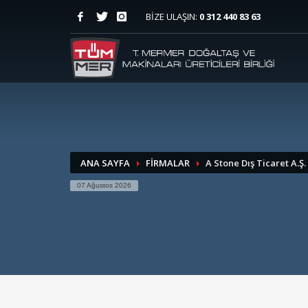
BİZE ULAŞIN:
0 312 440 83 63
ANA SAYFA
FİRMALAR
A Stone Dış Ticaret A.Ş.
07 Ağustos 2026