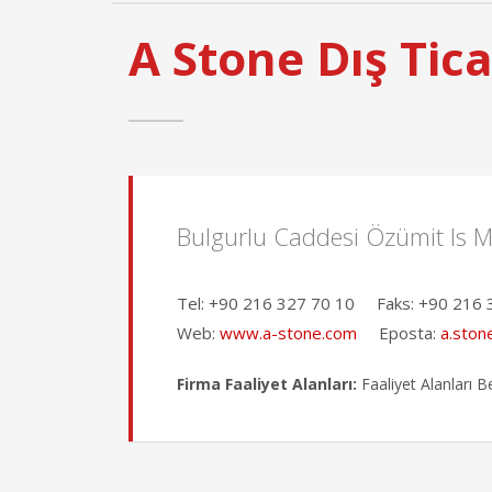
A Stone Dış Tica
Bulgurlu Caddesi Özümit Is M
Tel:
+90 216 327 70 10
Faks:
+90 216 
Web:
www.a-stone.com
Eposta:
a.ston
Firma Faaliyet Alanları:
Faaliyet Alanları Be