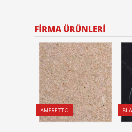
FİRMA ÜRÜNLERİ
AMERETTO
BLA