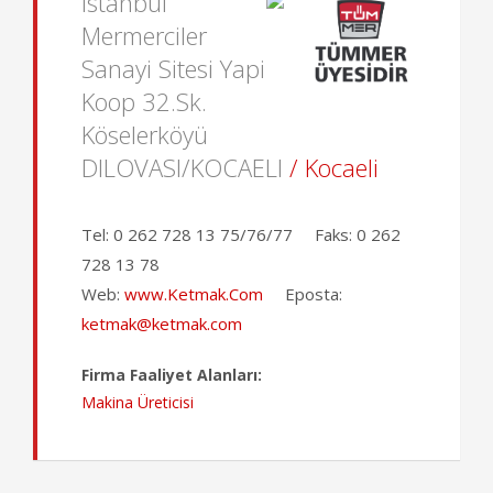
Istanbul
Mermerciler
Sanayi Sitesi Yapi
Koop 32.Sk.
Köselerköyü
DILOVASI/KOCAELI
/ Kocaeli
Tel:
0 262 728 13 75/76/77
Faks:
0 262
728 13 78
Web:
www.Ketmak.Com
Eposta:
ketmak@ketmak.com
Firma Faaliyet Alanları:
Makina Üreticisi