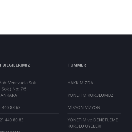
M BİLGİLERİMİZ
TÜMMER
ah. Venezuela Sok.
HAKKIMIZDA
. Sok.) No: 7/5
-ANKARA
YÖNETİM KURULUMUZ
) 440 83 63
MİSYON-VİZYON
12) 440 80 83
YÖNETİM ve DENETLEME
KURULU ÜYELERİ