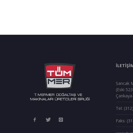
İLETİŞİ
Sancak M
(Eski 523
Çankaya
Tel: (312
Faks: (3